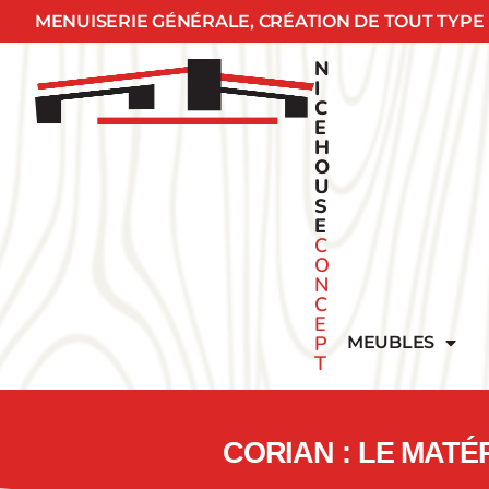
MENUISERIE GÉNÉRALE, CRÉATION DE TOUT TYPE
N
I
C
E
H
O
U
S
E
C
O
N
C
E
P
MEUBLES
T
CORIAN : LE MAT