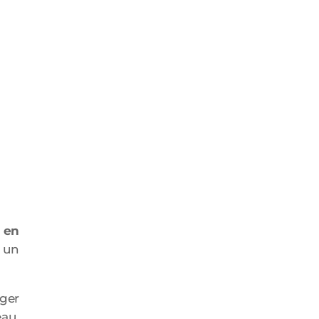
 en
t un
ger
eau.