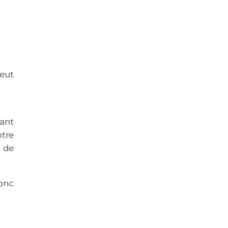
eut
ant
otre
e de
onc