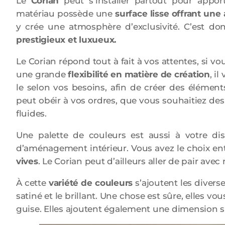
Le
Corian
peut s’installer partout pour appo
matériau possède une
surface lisse offrant un
y crée une atmosphère d’exclusivité. C’est d
prestigieux et luxueux.
Le Corian répond tout à fait à vos attentes, si v
une grande
flexibilité en matière de création
, i
le selon vos besoins, afin de créer des élément
peut obéir à vos ordres, que vous souhaitiez des
fluides.
Une palette de couleurs est aussi à votre dis
d’aménagement intérieur. Vous avez le choix en
vives
. Le Corian peut d’ailleurs aller de pair avec
À cette
variété de couleurs
s’ajoutent les diverses
satiné et le brillant. Une chose est sûre, elles v
guise. Elles ajoutent également une dimension s