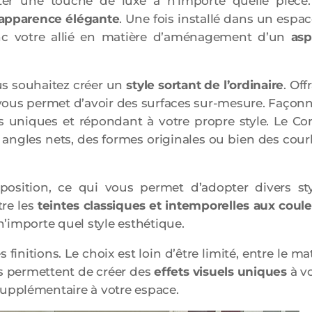
rter une touche de luxe à n’importe quelle pièce.
e apparence élégante
. Une fois installé dans un espace
onc votre allié en matière d’aménagement d’un
asp
ous souhaitez créer un
style sortant de l’ordinaire
. Off
l vous permet d’avoir des surfaces sur-mesure. Façon
s uniques et répondant à votre propre style. Le Co
 angles nets, des formes originales ou bien des cou
position, ce qui vous permet d’adopter divers sty
tre les
teintes classiques et intemporelles aux coul
 n’importe quel style esthétique.
 finitions. Le choix est loin d’être limité, entre le mat
ous permettent de créer des
effets visuels uniques
à v
upplémentaire à votre espace.