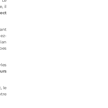
 Le
, il
ect
rant
nez-
rian
rbes
les
eurs
, le
otre