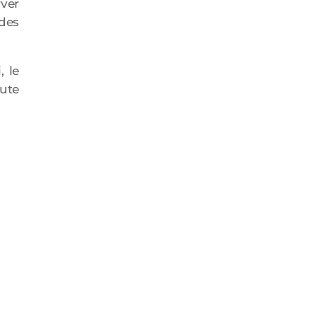
rver
des
, le
ute