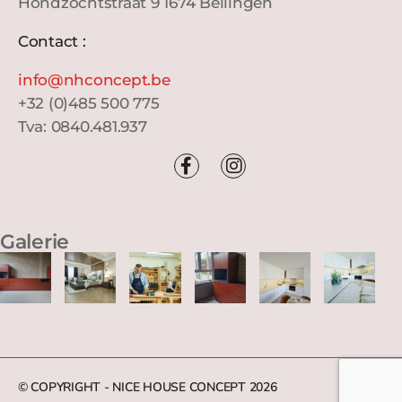
Hondzochtstraat 9 1674 Bellingen
Contact :
ni
hn@of
ecnoc
eb.tp
+32 (0)485 500 775
Tva: 0840.481.937
Galerie
© COPYRIGHT - NICE HOUSE CONCEPT 2026