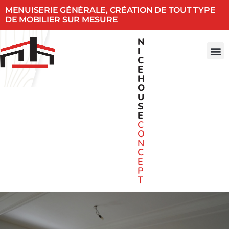
MENUISERIE GÉNÉRALE, CRÉATION DE TOUT TYPE
DE MOBILIER SUR MESURE
N
I
C
E
H
O
U
S
E
C
O
N
C
E
P
T