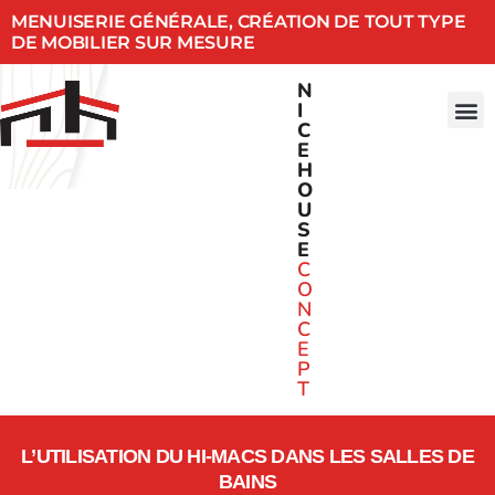
MENUISERIE GÉNÉRALE, CRÉATION DE TOUT TYPE
DE MOBILIER SUR MESURE
N
I
C
E
H
O
U
S
E
C
O
N
C
E
P
T
L’UTILISATION DU HI-MACS DANS LES SALLES DE
BAINS