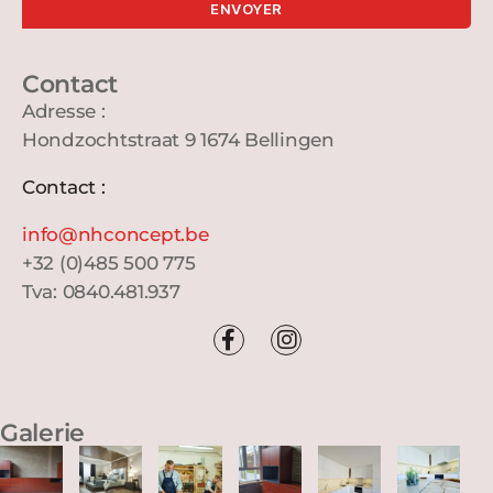
ENVOYER
Contact
Adresse :
Hondzochtstraat 9 1674 Bellingen
Contact :
ni
hn@of
ecnoc
eb.tp
+32 (0)485 500 775
Tva: 0840.481.937
Galerie